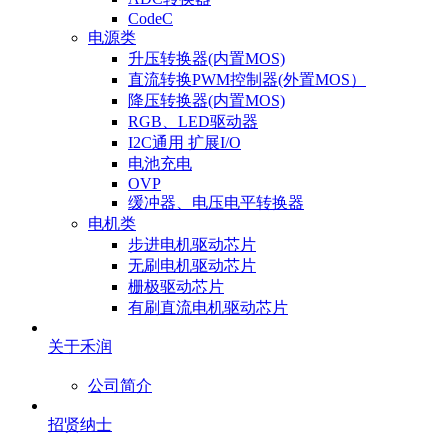
CodeC
电源类
升压转换器(内置MOS)
直流转换PWM控制器(外置MOS）
降压转换器(内置MOS)
RGB、LED驱动器
I2C通用 扩展I/O
电池充电
OVP
缓冲器、电压电平转换器
电机类
步进电机驱动芯片
无刷电机驱动芯片
栅极驱动芯片
有刷直流电机驱动芯片
关于禾润
公司简介
招贤纳士