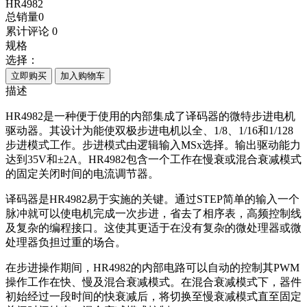
HR4982
总销量
0
累计评论
0
规格
选择：
立即购买
加入购物车
描述
HR4982是一种便于使用的内部集成了译码器的微特步进电机
驱动器。其设计为能使双极步进电机以全、1/8、1/16和1/128
步进模式工作。步进模式由逻辑输入MSx选择。输出驱动能力
达到35V和±2A。HR4982包含一个工作在慢衰或混合衰减模式
的固定关闭时间的电流调节器。
译码器是HR4982易于实施的关键。通过STEP简单的输入一个
脉冲就可以使电机完成一次步进，省去了相序表，高频控制线
及复杂的编程接口。这使其更适于在没有复杂的微处理器或微
处理器负担过重的场合。
在步进操作期间，HR4982的内部电路可以自动的控制其PWM
操作工作在快、慢及混合衰减模式。在混合衰减模式下，器件
初始经过一段时间的快衰减后，将切换至慢衰减模式直至固定