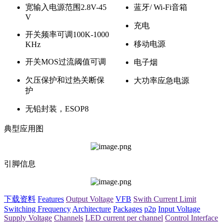
宽输入电源范围2.8V-45
蓝牙/ Wi-Fi音箱
V
充电
开关频率可调100K-1000
移动电源
KHz
开关MOS过流阈值可调
电子烟
欠压保护和过热关断保
大功率应急电源
护
无铅封装，ESOP8
典型应用图
引脚信息
下载资料
Features
Output Voltage
VFB
Swith Current Limit
Switching Frequency
Architecture
Packages
p2p
Input Voltage
Supply Voltage
Channels
LED current per channel
Control Interface