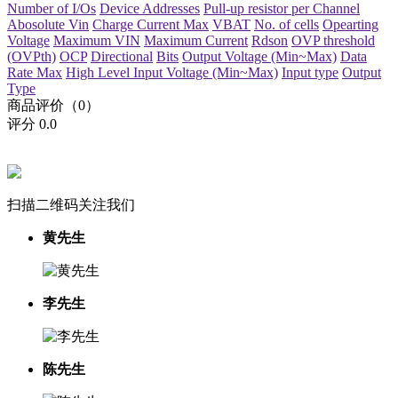
Number of I/Os
Device Addresses
Pull-up resistor per Channel
Abosolute Vin
Charge Current Max
VBAT
No. of cells
Opearting
Voltage
Maximum VIN
Maximum Current
Rdson
OVP threshold
(OVPth)
OCP
Directional
Bits
Output Voltage (Min~Max)
Data
Rate Max
High Level Input Voltage (Min~Max)
Input type
Output
Type
商品评价（0）
评分
0.0
扫描二维码关注我们
黄先生
李先生
陈先生