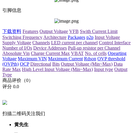
引脚信息
下载资料
Features
Output Voltage
VFB
Swith Current Limit
Switching Frequency
Architecture
Packages
p2p
Input Voltage
Supply Voltage
Channels
LED current per channel
Control Interface
Number of I/Os
Device Addresses
Pull-up resistor per Channel
Abosolute Vin
Charge Current Max
VBAT
No. of cells
Opearting
Voltage
Maximum VIN
Maximum Current
Rdson
OVP threshold
(OVPth)
OCP
Directional
Bits
Output Voltage (Min~Max)
Data
Rate Max
High Level Input Voltage (Min~Max)
Input type
Output
Type
商品评价（0）
评分
0.0
扫描二维码关注我们
黄先生