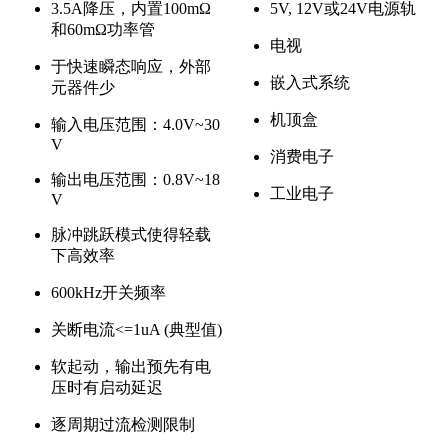
3.5A降压，内置100mΩ
5V, 12V或24V电源轨
和60mΩ功率管
电视
于快速瞬态响应，外部
嵌入式系统
元器件少
机顶盒
输入电压范围：4.0V~30
V
消费电子
输出电压范围：0.8V~18
工业电子
V
脉冲跳跃模式使得轻载
下高效率
600kHz开关频率
关断电流<=1uA (典型值)
软起动，输出预先有电
压时有启动延迟
逐周期过流检测限制