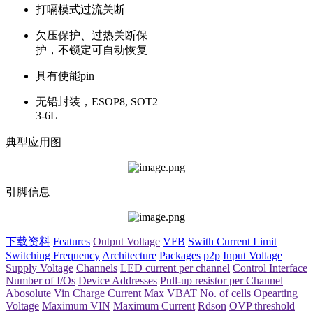
打嗝模式过流关断
欠压保护、过热关断保
护，不锁定可自动恢复
具有使能pin
无铅封装，ESOP8, SOT2
3-6L
典型应用图
引脚信息
下载资料
Features
Output Voltage
VFB
Swith Current Limit
Switching Frequency
Architecture
Packages
p2p
Input Voltage
Supply Voltage
Channels
LED current per channel
Control Interface
Number of I/Os
Device Addresses
Pull-up resistor per Channel
Abosolute Vin
Charge Current Max
VBAT
No. of cells
Opearting
Voltage
Maximum VIN
Maximum Current
Rdson
OVP threshold