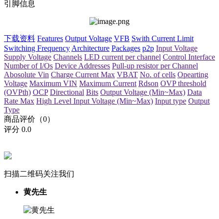
引脚信息
下载资料
Features
Output Voltage
VFB
Swith Current Limit
Switching Frequency
Architecture
Packages
p2p
Input Voltage
Supply Voltage
Channels
LED current per channel
Control Interface
Number of I/Os
Device Addresses
Pull-up resistor per Channel
Abosolute Vin
Charge Current Max
VBAT
No. of cells
Opearting
Voltage
Maximum VIN
Maximum Current
Rdson
OVP threshold
(OVPth)
OCP
Directional
Bits
Output Voltage (Min~Max)
Data
Rate Max
High Level Input Voltage (Min~Max)
Input type
Output
Type
商品评价（0）
评分
0.0
扫描二维码关注我们
黄先生