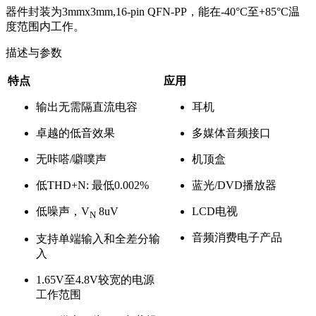
器件封装为3mmx3mm,16-pin QFN-PP，能在-40°C至+85°C温
度范围内工作。
描述与参数
特点
应用
输出无需隔直流电容
耳机
卓越的低音效果
多媒体音频接口
无咔嗒/噼噗声
机顶盒
低THD+N: 最低0.002%
蓝光/DVD播放器
低噪声，V
8uV
LCD电视
N
音频消费电子产品
支持单端输入和全差分输
入
1.65V至4.8V较宽的电源
工作范围