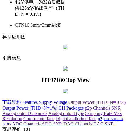
4.2V供电，为32Ω负载提
供125mW输出功率（TH
D+N = 0.1%）
QFN16 3mm*3mm封装
典型应用图
引脚信息
HT97180 Top View
下载资料
Features
Supply Voltage
Output Power (THD+N=10%)
Output Power (THD+N=1%)
CH
Packages
p2p
Channels
SNR
Analog output Channels
Analog output type
Sampling Rate Max
Resolution
Control interface
Digital audio interface
p2p or similar
parts
ADC Channels
ADC SNR
DAC Channels
DAC SNR
商品评价（0）