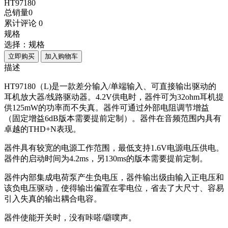
HT97180
总销量
0
累计评论
0
规格
选择：
规格
立即购买
加入购物车
描述
HT97180（L)是一款差分输入/单端输入、可直接输出驱动的
耳机放大器/线路驱动器。4.2V供电时，器件可为32ohm耳机提
供125mW的功率而不失真。器件可通过外部电阻调节增益
（固定增益6dB版本需要提前定制）。器件在音频范围内具有
卓越的THD+N表现。
器件具有较宽的电源工作范围，最低支持1.6V电源电压供电。
器件的启动时间为4.2ms，另130ms的版本需要提前定制。
器件内部集成电荷泵产生负电压，器件输出级由输入正电压和
该负电压驱动，使得输出偏置在零电位，省去了大尺寸、容易
引入失真的输出耦合电容。
器件使能开关时，没有咔嗒/噼噗声。