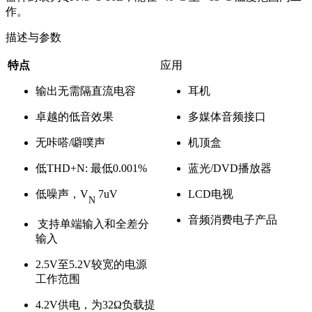
作。
描述与参数
特点
应用
输出无需隔直流电容
耳机
卓越的低音效果
多媒体音频接口
无咔嗒
/
噼噗声
机顶盒
低THD
+N:
最低0
.00
1
%
蓝光/DVD播放器
低噪声，V
7
uV
LCD电视
N
音频消费电子产品
支持单端输入和
全差分
输入
2.5
V
至
5.2
V
较宽的
电源
工作范围
4.2V
供电，为
32Ω
负载提