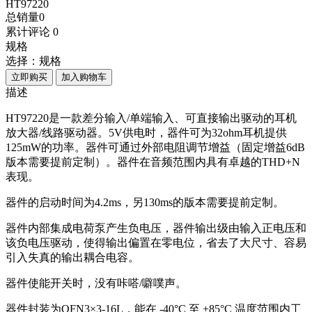
HT97220
总销量
0
累计评论
0
规格
选择：
规格
立即购买
加入购物车
描述
HT97220是一款差分输入/单端输入、可直接输出驱动的耳机
放大器/线路驱动器。5V供电时，器件可为32ohm耳机提供
125mW的功率。器件可通过外部电阻调节增益（固定增益6dB
版本需要提前定制）。器件在音频范围内具有卓越的THD+N
表现。
器件的启动时间为4.2ms，另130ms的版本需要提前定制。
器件内部集成电荷泵产生负电压，器件输出级由输入正电压和
该负电压驱动，使得输出偏置在零电位，省去了大尺寸、容易
引入失真的输出耦合电容。
器件使能开关时，没有咔嗒/噼噗声。
器件封装为QFN3×3-16L，能在 -40°C 至 +85°C 温度范围内工