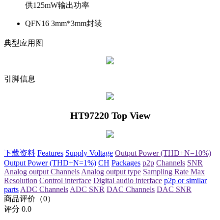
供
125mW
输出功率
QFN16 3mm*3mm
封装
典型应用图
引脚信息
HT97220 Top View
下载资料
Features
Supply Voltage
Output Power (THD+N=10%)
Output Power (THD+N=1%)
CH
Packages
p2p
Channels
SNR
Analog output Channels
Analog output type
Sampling Rate Max
Resolution
Control interface
Digital audio interface
p2p or similar
parts
ADC Channels
ADC SNR
DAC Channels
DAC SNR
商品评价（0）
评分
0.0