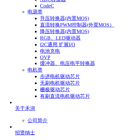
CodeC
电源类
升压转换器(内置MOS)
直流转换PWM控制器(外置MOS）
降压转换器(内置MOS)
RGB、LED驱动器
I2C通用 扩展I/O
电池充电
OVP
缓冲器、电压电平转换器
电机类
步进电机驱动芯片
无刷电机驱动芯片
栅极驱动芯片
有刷直流电机驱动芯片
关于禾润
公司简介
招贤纳士