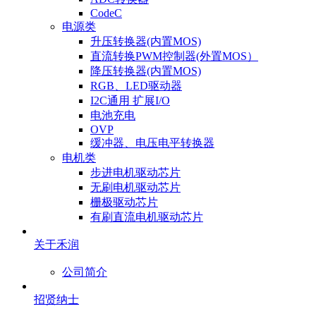
CodeC
电源类
升压转换器(内置MOS)
直流转换PWM控制器(外置MOS）
降压转换器(内置MOS)
RGB、LED驱动器
I2C通用 扩展I/O
电池充电
OVP
缓冲器、电压电平转换器
电机类
步进电机驱动芯片
无刷电机驱动芯片
栅极驱动芯片
有刷直流电机驱动芯片
关于禾润
公司简介
招贤纳士