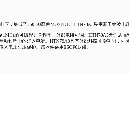
输入电压，集成了250mΩ高侧MOSFET。HTN78A3采用基于
具 有100kHz至1MHz的可编程开关频率，外部电阻可调。HTN78
止启动过程中的涌入电流。HTN78A3具有外部环路补偿功能，可
入电压欠压保护。该器件采用ESOP8封装。