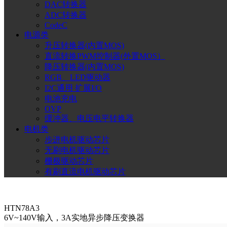
DAC转换器
ADC转换器
CodeC
电源类
升压转换器(内置MOS)
直流转换PWM控制器(外置MOS）
降压转换器(内置MOS)
RGB、LED驱动器
I2C通用 扩展I/O
电池充电
OVP
缓冲器、电压电平转换器
电机类
步进电机驱动芯片
无刷电机驱动芯片
栅极驱动芯片
有刷直流电机驱动芯片
HTN78A3
6V~140V输入，3A实地异步降压变换器