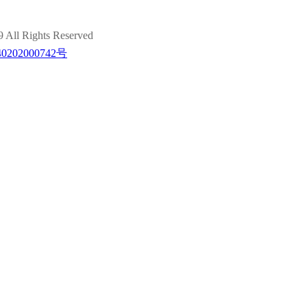
ights Reserved
202000742号