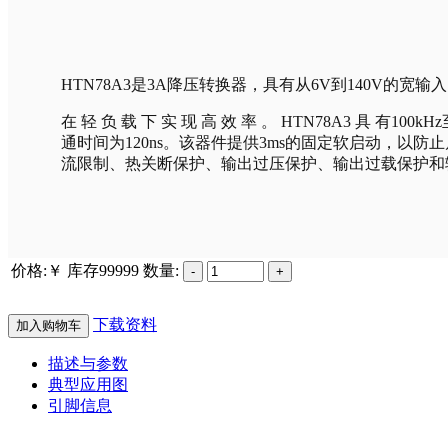
HTN78A3是3A降压转换器，具有从6V到140V的宽
在 轻 负 载 下 实 现 高 效 率 。 HTN78A3 
通时间为120ns。该器件提供3ms的固定软启动，以防
流限制、热关断保护、输出过压保护、输出过载保护和输
价格:￥
库存
99999
数量:
下载资料
加入购物车
描述与参数
典型应用图
引脚信息