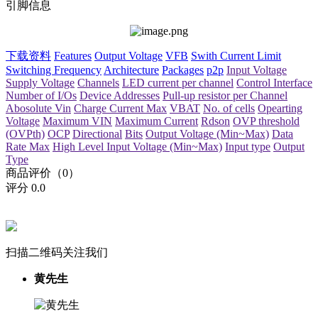
引脚信息
下载资料
Features
Output Voltage
VFB
Swith Current Limit
Switching Frequency
Architecture
Packages
p2p
Input Voltage
Supply Voltage
Channels
LED current per channel
Control Interface
Number of I/Os
Device Addresses
Pull-up resistor per Channel
Abosolute Vin
Charge Current Max
VBAT
No. of cells
Opearting
Voltage
Maximum VIN
Maximum Current
Rdson
OVP threshold
(OVPth)
OCP
Directional
Bits
Output Voltage (Min~Max)
Data
Rate Max
High Level Input Voltage (Min~Max)
Input type
Output
Type
商品评价（0）
评分
0.0
扫描二维码关注我们
黄先生