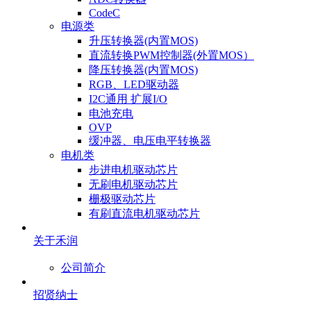
CodeC
电源类
升压转换器(内置MOS)
直流转换PWM控制器(外置MOS）
降压转换器(内置MOS)
RGB、LED驱动器
I2C通用 扩展I/O
电池充电
OVP
缓冲器、电压电平转换器
电机类
步进电机驱动芯片
无刷电机驱动芯片
栅极驱动芯片
有刷直流电机驱动芯片
关于禾润
公司简介
招贤纳士