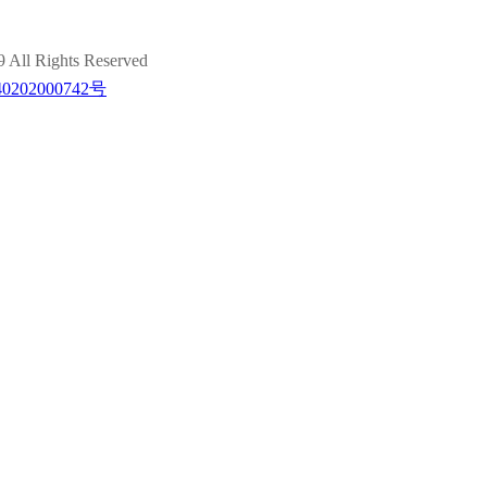
ights Reserved
202000742号