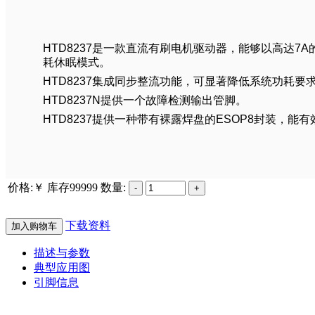
HTD8237是一款直流有刷电机驱动器，能够以高达7
耗休眠模式。
HTD8237集成同步整流功能，可显著降低系统功耗
HTD8237N提供一个故障检测输出管脚。
HTD8237提供一种带有裸露焊盘的ESOP8封装，
价格:￥
库存
99999
数量:
下载资料
加入购物车
描述与参数
典型应用图
引脚信息