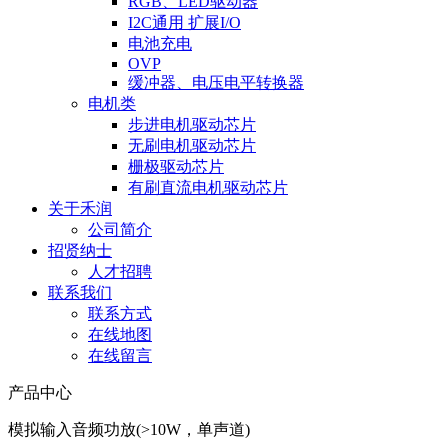
RGB、LED驱动器
I2C通用 扩展I/O
电池充电
OVP
缓冲器、电压电平转换器
电机类
步进电机驱动芯片
无刷电机驱动芯片
栅极驱动芯片
有刷直流电机驱动芯片
关于禾润
公司简介
招贤纳士
人才招聘
联系我们
联系方式
在线地图
在线留言
产品中心
模拟输入音频功放(>10W，单声道)