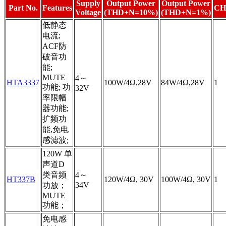
Supply
Output Power
Output Power
Part No.
Features
CH
Voltage
(THD+N=10%)
(THD+N=1%)
低静态
电流;
ACF防
破音功
能;
MUTE
4～
HTA3337
100W/4Ω,28V
84W/4Ω,28V
1
功能; 功
32V
率限幅
器功能;
扩频功
能,免电
感滤波;
120W 单
声道D
类音频
4～
HT337B
120W/4Ω, 30V
100W/4Ω, 30V
1
34V
功放；
MUTE
功能；
免电感